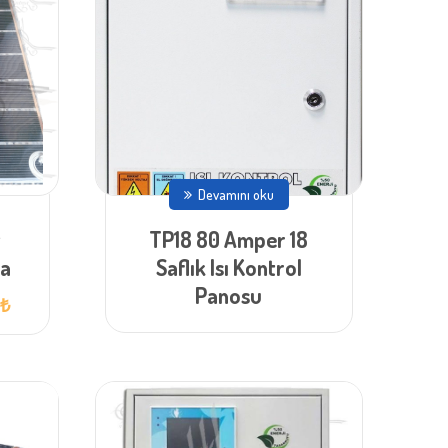
Devamını oku
t
TP18 80 Amper 18
ma
Saflık Isı Kontrol
Panosu
Şu
0
₺
andaki
fiyat:
3.400,00 ₺.