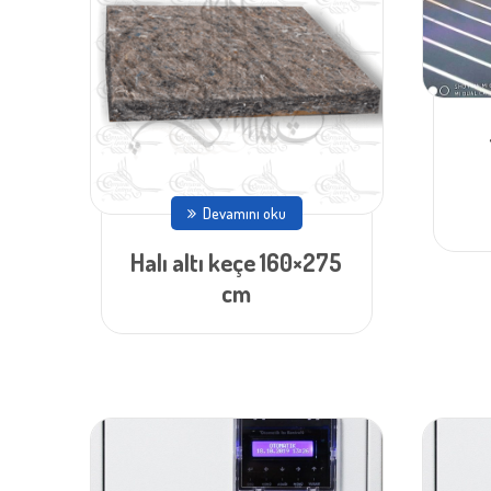
Devamını oku
Halı altı keçe 160×275
cm