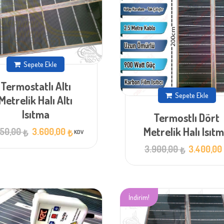
Sepete Ekle
Termostatlı Altı
Sepete Ekle
Metrelik Halı Altı
Isıtma
Termostlı Dört
Orijinal
Şu
Metrelik Halı Isıt
250,00
3.600,00
₺
₺
KDV
fiyat:
andaki
fiyat:
4.250,00 ₺.
Orijinal
3.900,00
3.400,0
₺
3.600,00 ₺.
fiyat:
3.900,00 ₺.
İndirim!