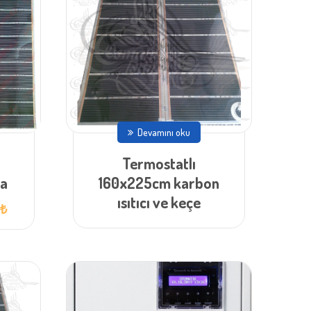
Devamını oku
Termostatlı
ma
160x225cm karbon
ısıtıcı ve keçe
Şu
0
₺
andaki
fiyat:
3.400,00 ₺.