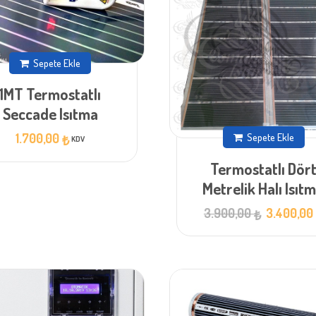
Sepete Ekle
1MT Termostatlı
Seccade Isıtma
Sepete Ekle
1.700,00
₺
KDV
Termostatlı Dör
Metrelik Halı Isıt
Orijinal
3.900,00
3.400,0
₺
fiyat:
3.900,00 ₺.