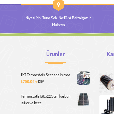
Niyazi Mh. Tuna Sok. No:10/A Battalgazi /
Malatya
Ürünler
Ka
1MT Termostatlı Seccade Isıtma
1.700,00
₺
KDV
Termostatlı 160x225cm karbon
ısıtıcı ve keçe