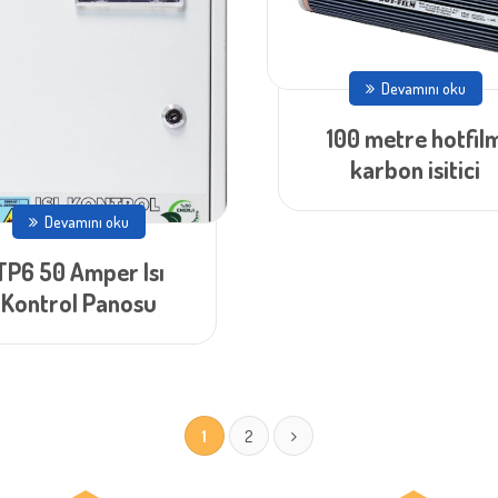
Devamını oku
100 metre hotfil
karbon isitici
Devamını oku
TP6 50 Amper Isı
Kontrol Panosu
1
2