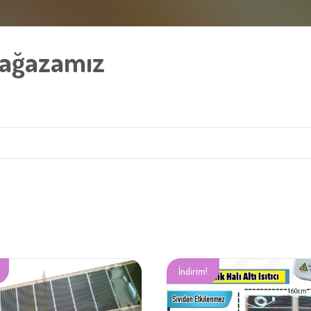
Mağazamız
İndirim!