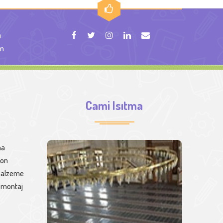
m
om
Cami Isıtma
ma
bon
r malzeme
a montaj