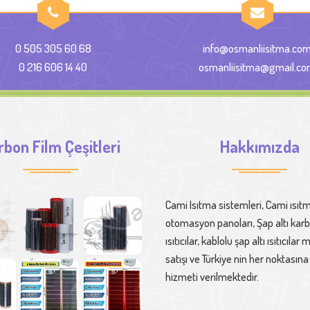
0 505 305 60 68
info@osmanliisitma.co
0 216 606 14 40
osmanliisitma@gmail.c
rbon Film Çeşitleri
Hakkımızda
Cami Isıtma sistemleri, Cami ısıt
otomasyon panoları, Şap altı kar
ısıtıcılar, kablolu şap altı ısıtıcıla
satışı ve Türkiye nin her noktasın
hizmeti verilmektedir.