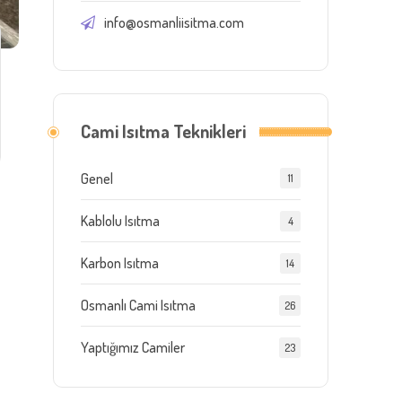
info@osmanliisitma.com
Cami Isıtma Teknikleri
Genel
11
Kablolu Isıtma
4
Karbon Isıtma
14
Osmanlı Cami Isıtma
26
Yaptığımız Camiler
23