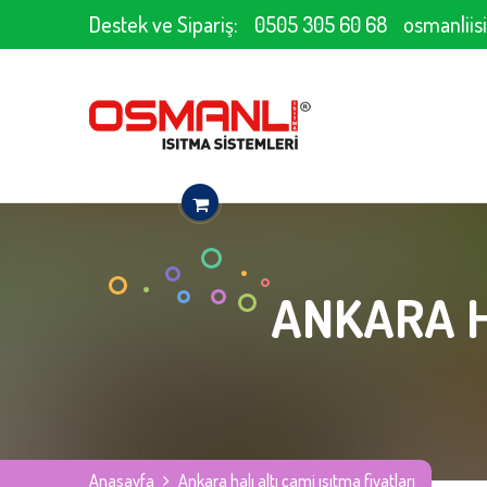
Destek ve Sipariş:
0505 305 60 68
osmanlii
ANKARA H
Anasayfa
Ankara halı altı cami ısıtma fiyatları