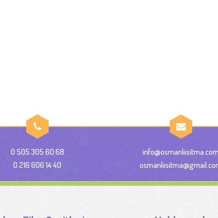
0 505 305 60 68
info@osmanliisitma.co
0 216 606 14 40
osmanliisitma@gmail.c