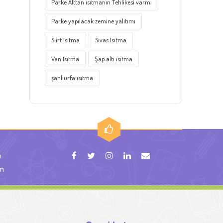
Parke Alttan ısıtmanın Tehlikesi varmı
Parke yapılacak zemine yalıtımı
Siirt Isıtma
Sivas Isıtma
Van Isıtma
Şap altı ısıtma
şanlıurfa ısıtma
m
om