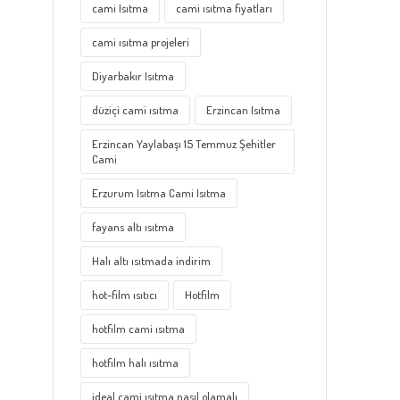
cami Isıtma
cami ısıtma fiyatları
cami ısıtma projeleri
Diyarbakır Isıtma
düziçi cami ısıtma
Erzincan Isıtma
Erzincan Yaylabaşı 15 Temmuz Şehitler
Cami
Erzurum Isıtma Cami Isıtma
fayans altı ısıtma
Halı altı ısıtmada indirim
hot-film ısıtıcı
Hotfilm
hotfilm cami ısıtma
hotfilm halı ısıtma
ideal cami ısıtma nasıl olamalı