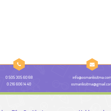
0 505 305 60 68
info@osmanliisitma.co
0 216 606 14 40
osmanliisitma@gmail.c