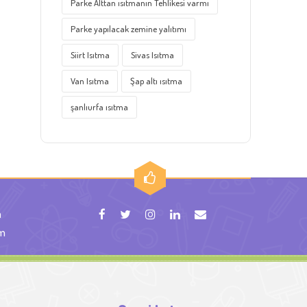
Parke Alttan ısıtmanın Tehlikesi varmı
Parke yapılacak zemine yalıtımı
Siirt Isıtma
Sivas Isıtma
Van Isıtma
Şap altı ısıtma
şanlıurfa ısıtma
m
om