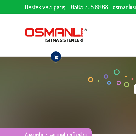
Destek ve Sipariş:
0505 305 60 68
osmanlii
Anasayfa
cami ısıtma fiyatları