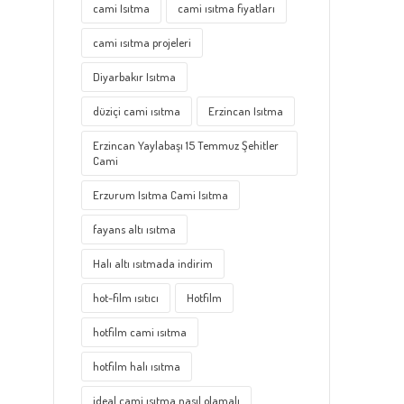
cami Isıtma
cami ısıtma fiyatları
cami ısıtma projeleri
Diyarbakır Isıtma
düziçi cami ısıtma
Erzincan Isıtma
Erzincan Yaylabaşı 15 Temmuz Şehitler
Cami
Erzurum Isıtma Cami Isıtma
fayans altı ısıtma
Halı altı ısıtmada indirim
hot-film ısıtıcı
Hotfilm
hotfilm cami ısıtma
hotfilm halı ısıtma
ideal cami ısıtma nasıl olamalı