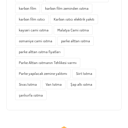
karbon film
karbon film zeminden ısıtma
karbon film ısıtıcı
Karbon ısıtıcı elektrik yakıtı
kayseri cami ısıtma
Malatya Cami ısıtma
osmaniye cami ısıtma
parke alttan ısıtma
parke alttan ısıtma fiyatları
Parke Alttan ısıtmanın Tehlikesi varmı
Parke yapılacak zemine yalıtımı
Siirt Isıtma
Sivas Isıtma
Van Isıtma
Şap altı ısıtma
şanlıurfa ısıtma