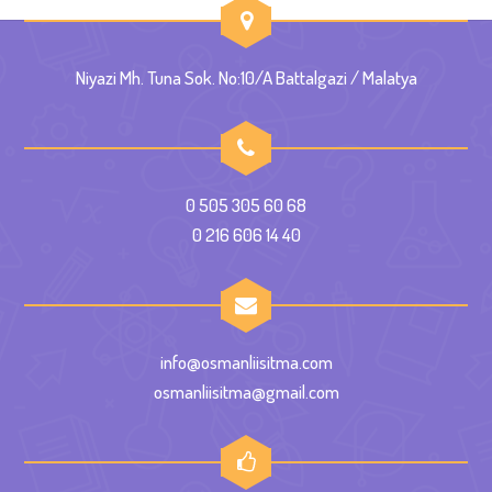
Niyazi Mh. Tuna Sok. No:10/A Battalgazi / Malatya
0 505 305 60 68
0 216 606 14 40
info@osmanliisitma.com
osmanliisitma@gmail.com