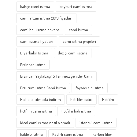
bahçe cami ısıtma
bayburt cami ısıtma
cami alttan ısıtma 2019 fiyatları
cami halı ısıtma ankara
cami Isıtma
cami ısıtma fiyatları
cami ısıtma projeleri
Diyarbakır Isıtma
düziçi cami ısıtma
Erzincan Isıtma
Erzincan Yaylabaşı 15 Temmuz Şehitler Cami
Erzurum Isıtma Cami Isıtma
fayans altı ısıtma
Halı altı ısıtmada indirim
hot-film ısıtıcı
Hotfilm
hotfilm cami ısıtma
hotfilm halı ısıtma
ideal cami ısıtma nasıl olamalı
istanbul cami ısıtma
kablolu ısıtma
Kadirli cami ısıtma
karbon fiber