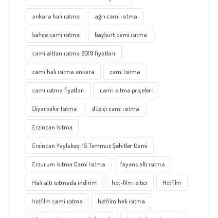
ankara halı ısıtma
ağrı cami ısıtma
bahçe cami ısıtma
bayburt cami ısıtma
cami alttan ısıtma 2019 fiyatları
cami halı ısıtma ankara
cami Isıtma
cami ısıtma fiyatları
cami ısıtma projeleri
Diyarbakır Isıtma
düziçi cami ısıtma
Erzincan Isıtma
Erzincan Yaylabaşı 15 Temmuz Şehitler Cami
Erzurum Isıtma Cami Isıtma
fayans altı ısıtma
Halı altı ısıtmada indirim
hot-film ısıtıcı
Hotfilm
hotfilm cami ısıtma
hotfilm halı ısıtma