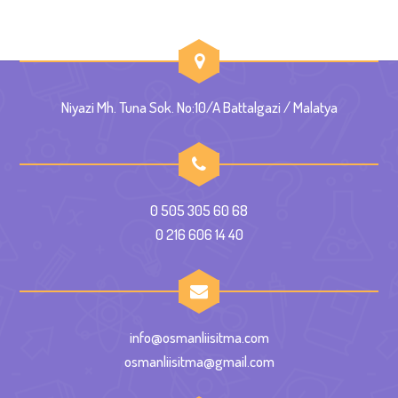
Niyazi Mh. Tuna Sok. No:10/A Battalgazi / Malatya
0 505 305 60 68
0 216 606 14 40
info@osmanliisitma.com
osmanliisitma@gmail.com