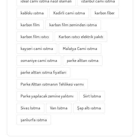
ideal cami ısıtma nasıl olamalı
istanbul cami ısıtma
kablolu ısıtma
Kadirli cami ısıtma
karbon fiber
karbon film
karbon film zeminden ısıtma
karbon film ısıtıcı
Karbon ısıtıcı elektrik yakıtı
kayseri cami ısıtma
Malatya Cami ısıtma
osmaniye cami ısıtma
parke alttan ısıtma
parke alttan ısıtma fiyatları
Parke Alttan ısıtmanın Tehlikesi varmı
Parke yapılacak zemine yalıtımı
Siirt Isıtma
Sivas Isıtma
Van Isıtma
Şap altı ısıtma
şanlıurfa ısıtma