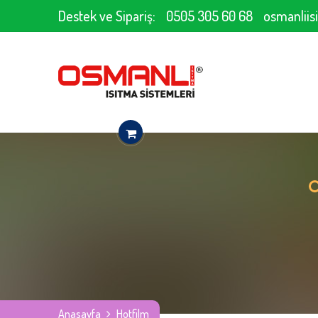
Destek ve Sipariş:
0505 305 60 68
osmanlii
Anasayfa
Hotfilm