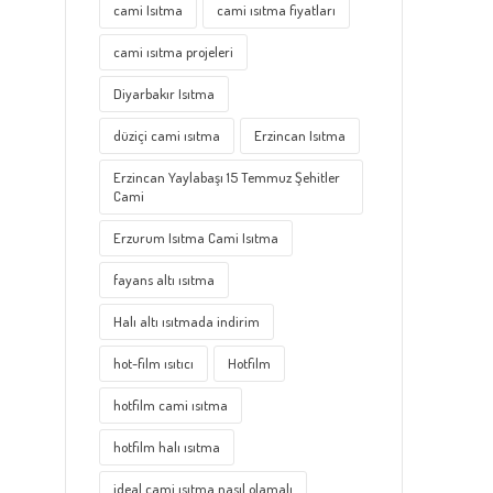
cami Isıtma
cami ısıtma fiyatları
cami ısıtma projeleri
Diyarbakır Isıtma
düziçi cami ısıtma
Erzincan Isıtma
Erzincan Yaylabaşı 15 Temmuz Şehitler
Cami
Erzurum Isıtma Cami Isıtma
fayans altı ısıtma
Halı altı ısıtmada indirim
hot-film ısıtıcı
Hotfilm
hotfilm cami ısıtma
hotfilm halı ısıtma
ideal cami ısıtma nasıl olamalı