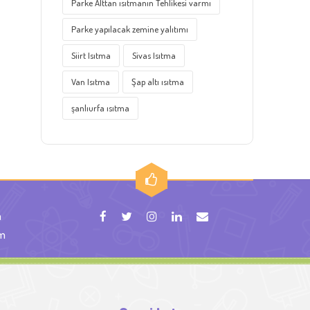
Parke Alttan ısıtmanın Tehlikesi varmı
Parke yapılacak zemine yalıtımı
Siirt Isıtma
Sivas Isıtma
Van Isıtma
Şap altı ısıtma
şanlıurfa ısıtma
m
om