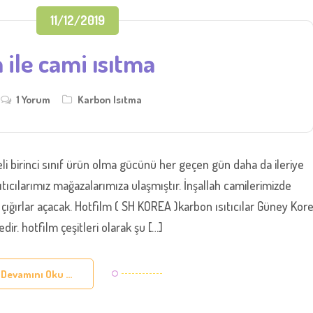
11/12/2019
 ile cami ısıtma
1 Yorum
Karbon Isıtma
li birinci sınıf ürün olma gücünü her geçen gün daha da ileriye
ıcılarımız mağazalarımıza ulaşmıştır. İnşallah camilerimizde
çığırlar açacak. Hotfilm ( SH KOREA )karbon ısıtıcılar Güney Kor
dir. hotfilm çeşitleri olarak şu […]
Devamını Oku ...