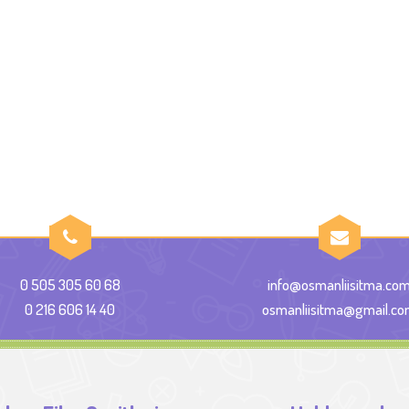
0 505 305 60 68
info@osmanliisitma.co
0 216 606 14 40
osmanliisitma@gmail.c