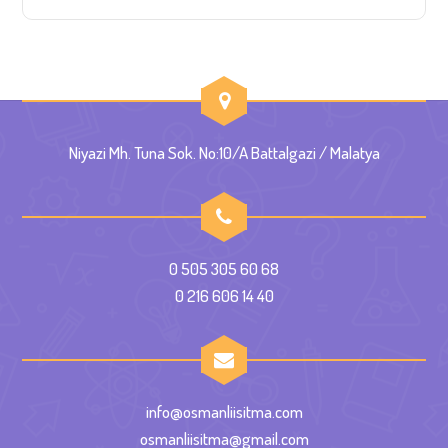
Niyazi Mh. Tuna Sok. No:10/A Battalgazi / Malatya
0 505 305 60 68
0 216 606 14 40
info@osmanliisitma.com
osmanliisitma@gmail.com