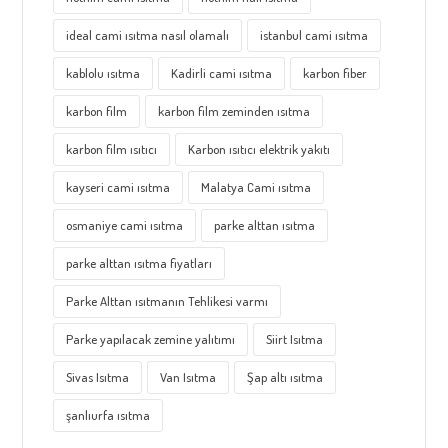
ideal cami ısıtma nasıl olamalı
istanbul cami ısıtma
kablolu ısıtma
Kadirli cami ısıtma
karbon fiber
karbon film
karbon film zeminden ısıtma
karbon film ısıtıcı
Karbon ısıtıcı elektrik yakıtı
kayseri cami ısıtma
Malatya Cami ısıtma
osmaniye cami ısıtma
parke alttan ısıtma
parke alttan ısıtma fiyatları
Parke Alttan ısıtmanın Tehlikesi varmı
Parke yapılacak zemine yalıtımı
Siirt Isıtma
Sivas Isıtma
Van Isıtma
Şap altı ısıtma
şanlıurfa ısıtma