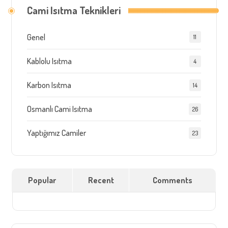
Cami Isıtma Teknikleri
Genel
11
Kablolu Isıtma
4
Karbon Isıtma
14
Osmanlı Cami Isıtma
26
Yaptığımız Camiler
23
Popular
Recent
Comments