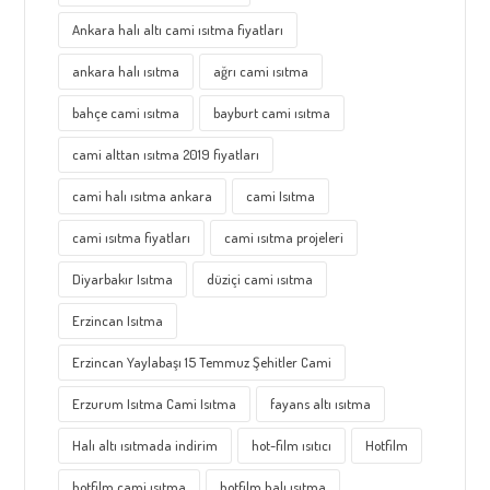
Ankara halı altı cami ısıtma fiyatları
ankara halı ısıtma
ağrı cami ısıtma
bahçe cami ısıtma
bayburt cami ısıtma
cami alttan ısıtma 2019 fiyatları
cami halı ısıtma ankara
cami Isıtma
cami ısıtma fiyatları
cami ısıtma projeleri
Diyarbakır Isıtma
düziçi cami ısıtma
Erzincan Isıtma
Erzincan Yaylabaşı 15 Temmuz Şehitler Cami
Erzurum Isıtma Cami Isıtma
fayans altı ısıtma
Halı altı ısıtmada indirim
hot-film ısıtıcı
Hotfilm
hotfilm cami ısıtma
hotfilm halı ısıtma