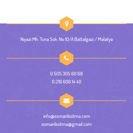
Niyazi Mh. Tuna Sok. No:10/A Battalgazi / Malatya
0 505 305 60 68
0 216 606 14 40
info@osmanliisitma.com
osmanliisitma@gmail.com