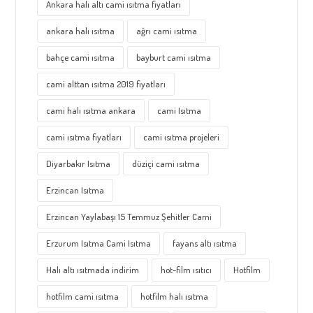
Ankara halı altı cami ısıtma fiyatları
ankara halı ısıtma
ağrı cami ısıtma
bahçe cami ısıtma
bayburt cami ısıtma
cami alttan ısıtma 2019 fiyatları
cami halı ısıtma ankara
cami Isıtma
cami ısıtma fiyatları
cami ısıtma projeleri
Diyarbakır Isıtma
düziçi cami ısıtma
Erzincan Isıtma
Erzincan Yaylabaşı 15 Temmuz Şehitler Cami
Erzurum Isıtma Cami Isıtma
fayans altı ısıtma
Halı altı ısıtmada indirim
hot-film ısıtıcı
Hotfilm
hotfilm cami ısıtma
hotfilm halı ısıtma