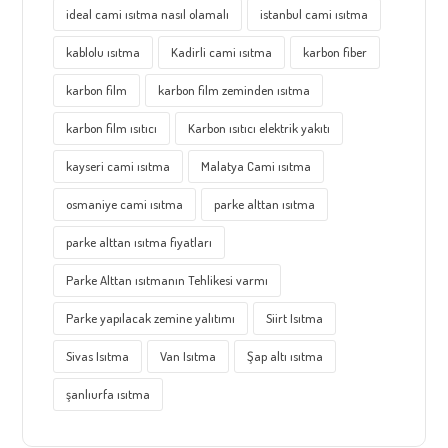
ideal cami ısıtma nasıl olamalı
istanbul cami ısıtma
kablolu ısıtma
Kadirli cami ısıtma
karbon fiber
karbon film
karbon film zeminden ısıtma
karbon film ısıtıcı
Karbon ısıtıcı elektrik yakıtı
kayseri cami ısıtma
Malatya Cami ısıtma
osmaniye cami ısıtma
parke alttan ısıtma
parke alttan ısıtma fiyatları
Parke Alttan ısıtmanın Tehlikesi varmı
Parke yapılacak zemine yalıtımı
Siirt Isıtma
Sivas Isıtma
Van Isıtma
Şap altı ısıtma
şanlıurfa ısıtma