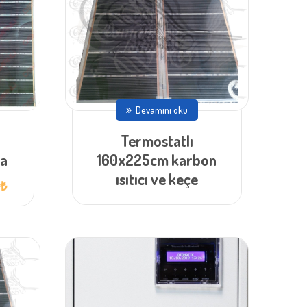
Devamını oku
Termostatlı
ma
160x225cm karbon
ısıtıcı ve keçe
Şu
0
₺
andaki
fiyat:
3.400,00 ₺.