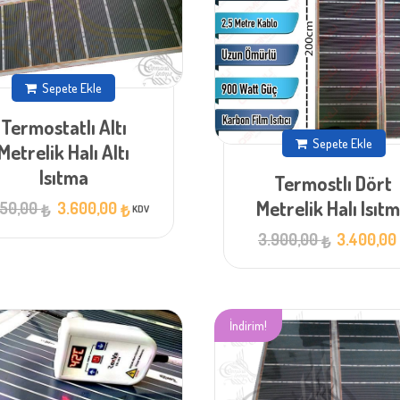
Sepete Ekle
Termostatlı Altı
Sepete Ekle
Metrelik Halı Altı
Isıtma
Termostlı Dört
Orijinal
Şu
Metrelik Halı Isıt
250,00
3.600,00
₺
₺
KDV
fiyat:
andaki
fiyat:
4.250,00 ₺.
Orijinal
3.900,00
3.400,0
₺
3.600,00 ₺.
fiyat:
3.900,00 ₺.
İndirim!