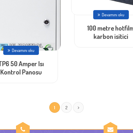
Devamını oku
100 metre hotfil
karbon isitici
Devamını oku
TP6 50 Amper Isı
Kontrol Panosu
1
2