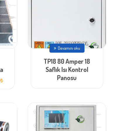
Devamını oku
t
TP18 80 Amper 18
ma
Saflık Isı Kontrol
Panosu
Şu
0
₺
andaki
fiyat:
3.400,00 ₺.