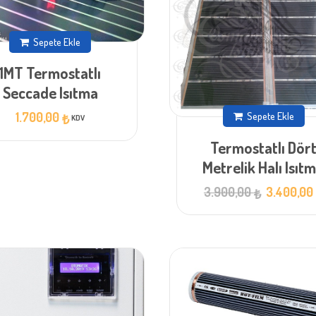
Sepete Ekle
1MT Termostatlı
Seccade Isıtma
Sepete Ekle
1.700,00
₺
KDV
Termostatlı Dör
Metrelik Halı Isıt
Orijinal
3.900,00
3.400,0
₺
fiyat:
3.900,00 ₺.