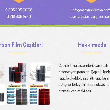
0 505 305 60 68
info@osmanliisitma.co
0 216 606 14 40
osmanliisitma@gmail.c
rbon Film Çeşitleri
Hakkımızda
Cami Isıtma sistemleri, Cami ısıt
otomasyon panoları, Şap altı kar
ısıtıcılar, kablolu şap altı ısıtıcıla
satışı ve Türkiye nin her noktasın
hizmeti verilmektedir.