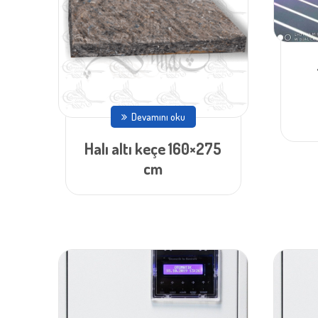
Devamını oku
Halı altı keçe 160×275
cm