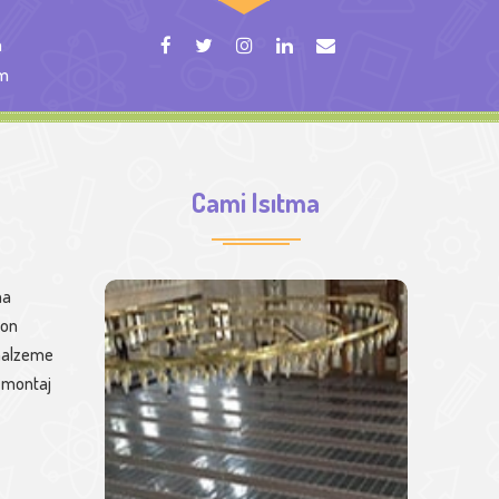
m
om
Cami Isıtma
ma
bon
r malzeme
a montaj