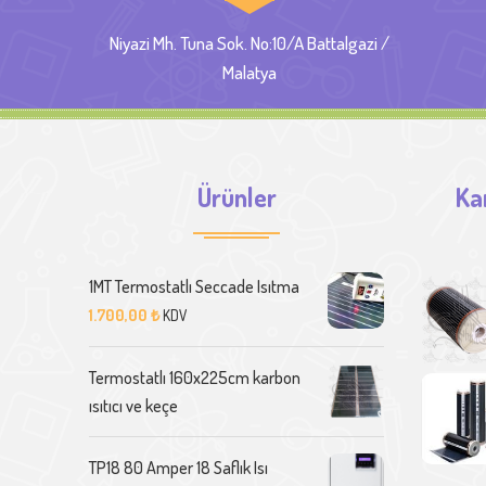
Niyazi Mh. Tuna Sok. No:10/A Battalgazi /
Malatya
Ürünler
Ka
1MT Termostatlı Seccade Isıtma
1.700,00
₺
KDV
Termostatlı 160x225cm karbon
ısıtıcı ve keçe
TP18 80 Amper 18 Saflık Isı