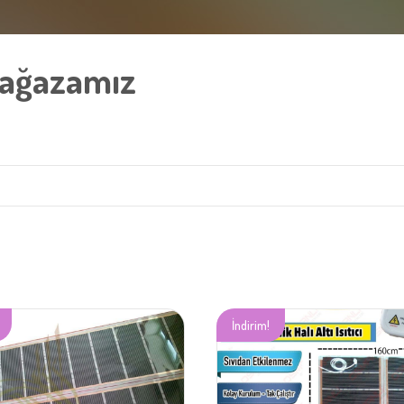
Mağazamız
İndirim!