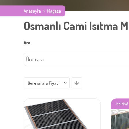
Anasayfa
Mağaza
Osmanlı Cami Isıtma 
Ara
Göre sırala Fiyat
İndirim!