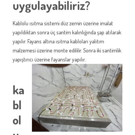
uygulayabiliriz?
Kablolu ısıtma sistemi düz zemin üzerine imalat
yapıldıktan sonra üç santim kalınlığında şap atılarak
yapılır. Fayans altına ısıtma kabloları yalıtım
malzemesi üzerine monte edililir. Sonra iki santimlik
yapıştırıcı üzerine fayanslar yapılır.
ka
bl
ol
u