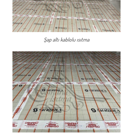
Şap altı kablolu ısıtma