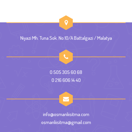
Niyazi Mh. Tuna Sok. No:10/A Battalgazi / Malatya
0 505 305 60 68
0 216 606 14 40
info@osmanliisitma.com
osmanliisitma@gmail.com