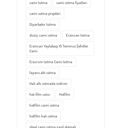
cami Isıtma
cami ısıtma fiyatları
cami ısıtma projeleri
Diyarbakır Isıtma
düziçi cami ısıtma
Erzincan Isıtma
Erzincan Yaylabaşı 15 Temmuz Şehitler
Cami
Erzurum Isıtma Cami Isıtma
fayans altı ısıtma
Halı altı ısıtmada indirim
hot-film ısıtıcı
Hotfilm
hotfilm cami ısıtma
hotfilm halı ısıtma
ideal cami ısıtma nasıl olamalı