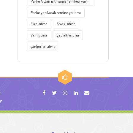
Parke Alttan ısıtmanın Tehlikesi varmı
Parke yapılacak zemine yalıtımı
Siirt Isıtma
Sivas Isıtma
Van Isıtma
Şap altı ısıtma
şanlıurfa ısıtma
m
om