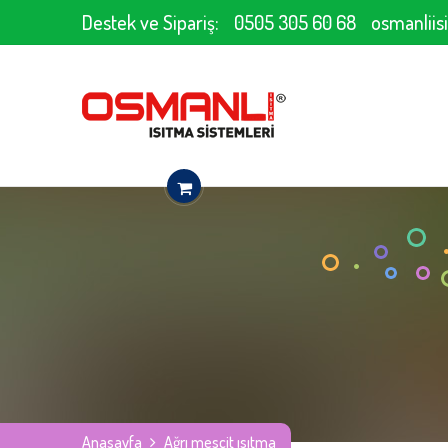
Destek ve Sipariş:
0505 305 60 68
osmanlii
Anasayfa
Ağrı mescit ısıtma