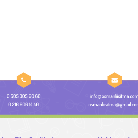
0 505 305 60 68
info@osmanliisitma.co
0 216 606 14 40
osmanliisitma@gmail.c