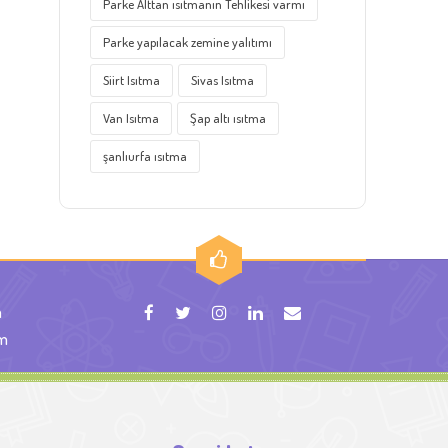
Parke Alttan ısıtmanın Tehlikesi varmı
Parke yapılacak zemine yalıtımı
Siirt Isıtma
Sivas Isıtma
Van Isıtma
Şap altı ısıtma
şanlıurfa ısıtma
m
om