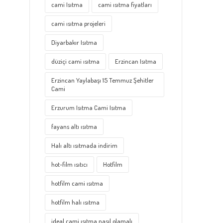
cami Isıtma
cami ısıtma fiyatları
cami ısıtma projeleri
Diyarbakır Isıtma
düziçi cami ısıtma
Erzincan Isıtma
Erzincan Yaylabaşı 15 Temmuz Şehitler
Cami
Erzurum Isıtma Cami Isıtma
fayans altı ısıtma
Halı altı ısıtmada indirim
hot-film ısıtıcı
Hotfilm
hotfilm cami ısıtma
hotfilm halı ısıtma
ideal cami ısıtma nasıl olamalı