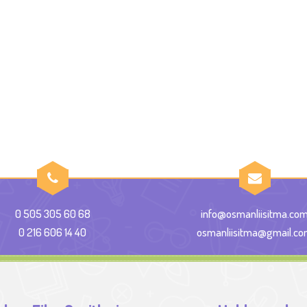
0 505 305 60 68
info@osmanliisitma.co
0 216 606 14 40
osmanliisitma@gmail.c