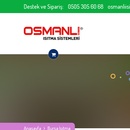
Destek ve Sipariş:
0505 305 60 68
osmanlii
Anasayfa
Bursa Isıtma